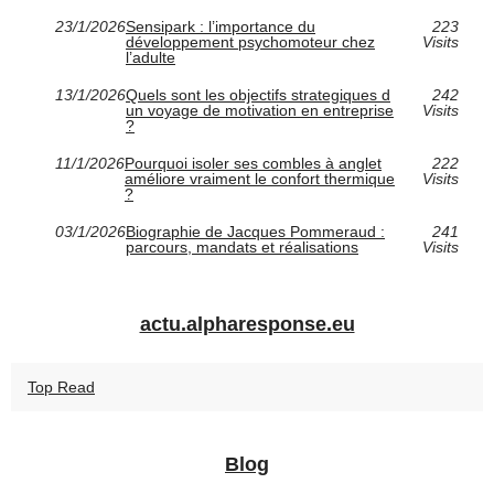
23/1/2026
Sensipark : l’importance du
223
développement psychomoteur chez
Visits
l’adulte
13/1/2026
Quels sont les objectifs strategiques d
242
un voyage de motivation en entreprise
Visits
?
11/1/2026
Pourquoi isoler ses combles à anglet
222
améliore vraiment le confort thermique
Visits
?
03/1/2026
Biographie de Jacques Pommeraud :
241
parcours, mandats et réalisations
Visits
actu.alpharesponse.eu
Top Read
Blog