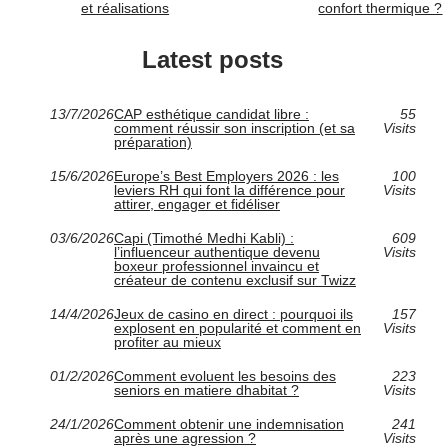
et réalisations
confort thermique ?
Latest posts
13/7/2026
CAP esthétique candidat libre :
55
comment réussir son inscription (et sa
Visits
préparation)
15/6/2026
Europe’s Best Employers 2026 : les
100
leviers RH qui font la différence pour
Visits
attirer, engager et fidéliser
03/6/2026
Capi (Timothé Medhi Kabli) :
609
l’influenceur authentique devenu
Visits
boxeur professionnel invaincu et
créateur de contenu exclusif sur Twizz
14/4/2026
Jeux de casino en direct : pourquoi ils
157
explosent en popularité et comment en
Visits
profiter au mieux
01/2/2026
Comment evoluent les besoins des
223
seniors en matiere dhabitat ?
Visits
24/1/2026
Comment obtenir une indemnisation
241
après une agression ?
Visits