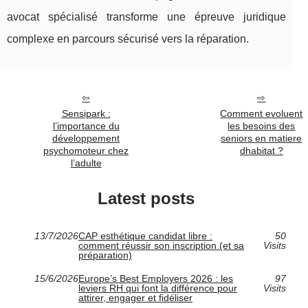
avocat spécialisé transforme une épreuve juridique
complexe en parcours sécurisé vers la réparation.
Sensipark :
Comment evoluent
l’importance du
les besoins des
développement
seniors en matiere
psychomoteur chez
dhabitat ?
l’adulte
Latest posts
13/7/2026
CAP esthétique candidat libre :
50
comment réussir son inscription (et sa
Visits
préparation)
15/6/2026
Europe’s Best Employers 2026 : les
97
leviers RH qui font la différence pour
Visits
attirer, engager et fidéliser