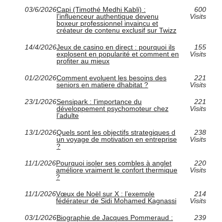
03/6/2026
Capi (Timothé Medhi Kabli) :
600
l’influenceur authentique devenu
Visits
boxeur professionnel invaincu et
créateur de contenu exclusif sur Twizz
14/4/2026
Jeux de casino en direct : pourquoi ils
155
explosent en popularité et comment en
Visits
profiter au mieux
01/2/2026
Comment evoluent les besoins des
221
seniors en matiere dhabitat ?
Visits
23/1/2026
Sensipark : l’importance du
221
développement psychomoteur chez
Visits
l’adulte
13/1/2026
Quels sont les objectifs strategiques d
238
un voyage de motivation en entreprise
Visits
?
11/1/2026
Pourquoi isoler ses combles à anglet
220
améliore vraiment le confort thermique
Visits
?
11/1/2026
Vœux de Noël sur X : l’exemple
214
fédérateur de Sidi Mohamed Kagnassi
Visits
03/1/2026
Biographie de Jacques Pommeraud :
239