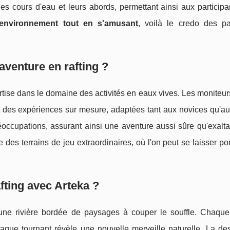
 les cours d'eau et leurs abords, permettant ainsi aux particip
'environnement tout en s'amusant
, voilà le credo des p
aventure en rafting ?
tise dans le domaine des activités en eaux vives. Les moniteu
nt des expériences sur mesure, adaptées tant aux novices qu'au
éoccupations, assurant ainsi une aventure aussi sûre qu'exalta
 des terrains de jeu extraordinaires, où l'on peut se laisser por
fting avec Arteka ?
d'une rivière bordée de paysages à couper le souffle. Chaqu
que tournant révèle une nouvelle merveille naturelle. La de