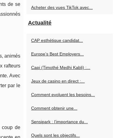
ants de se
Acheter des vues TikTok avec...
assionnés
Actualité
CAP esthétique candidat...
Europe’s Best Employers...
rs, animés
x rafteurs
Capi (Timothé Medhi Kabli) :...
nte. Avec
Jeux de casino en direct :...
ter par le
Comment evoluent les besoins...
Comment obtenir une...
Sensipark : l’importance du...
e coup de
Quels sont les objectifs...
scente en