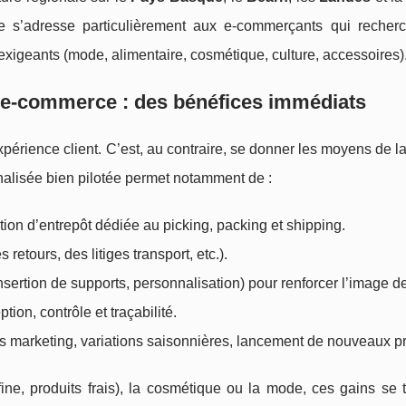
fre s’adresse particulièrement aux e-commerçants qui recher
 exigeants (mode, alimentaire, cosmétique, culture, accessoires)
e e-commerce : des bénéfices immédiats
xpérience client. C’est, au contraire, se donner les moyens de la
alisée bien pilotée permet notamment de :
ion d’entrepôt dédiée au picking, packing et shipping.
 retours, des litiges transport, etc.).
insertion de supports, personnalisation) pour renforcer l’image 
ion, contrôle et traçabilité.
s marketing, variations saisonnières, lancement de nouveaux pr
ine, produits frais), la cosmétique ou la mode, ces gains se t