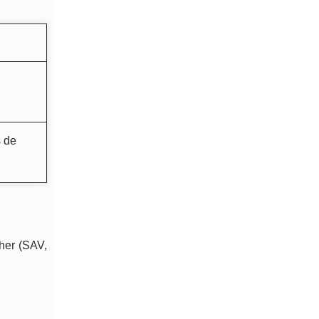
s de
cher (SAV,