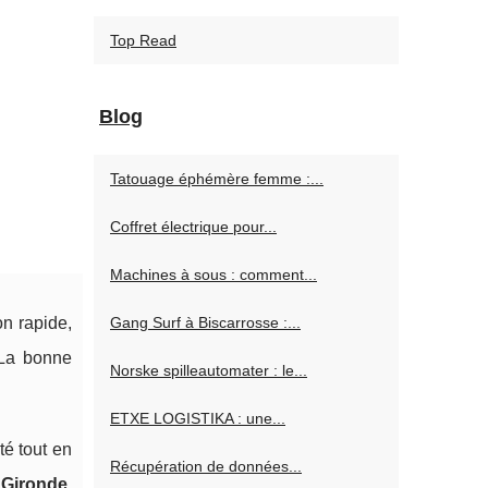
Top Read
Blog
Tatouage éphémère femme :...
Coffret électrique pour...
Machines à sous : comment...
Gang Surf à Biscarrosse :...
on rapide,
. La bonne
Norske spilleautomater : le...
ETXE LOGISTIKA : une...
é tout en
Récupération de données...
a
Gironde
,