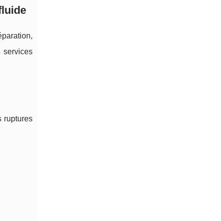
fluide
éparation,
 services
s ruptures