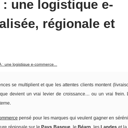
 une logistique e-
lisée, régionale et
: une logistique e-commerce...
es se multiplient et que les attentes clients montent (livrais
istique devient un vrai levier de croissance… ou un vrai frein
terne.
 commerce
pensé pour les marques qui veulent gagner en sérénit
ture régionale sur le
Pays Basque
, le
Béarn
, les
Landes
et l