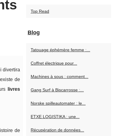
nts
Top Read
Blog
Tatouage éphémère femme :...
Coffret électrique pour...
 divertira
Machines à sous : comment...
existe de
eurs
livres
Gang Surf à Biscarrosse :...
Norske spilleautomater : le...
ETXE LOGISTIKA : une...
Récupération de données...
istoire de