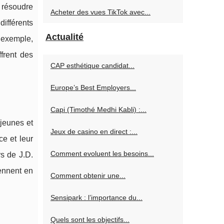
 résoudre
Acheter des vues TikTok avec...
ifférents
Actualité
r exemple,
frent des
CAP esthétique candidat...
Europe’s Best Employers...
Capi (Timothé Medhi Kabli) :...
jeunes et
Jeux de casino en direct :...
ce et leur
Comment evoluent les besoins...
s de J.D.
ennent en
Comment obtenir une...
Sensipark : l’importance du...
Quels sont les objectifs...