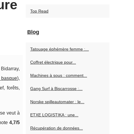
ure
Top Read
Blog
Tatouage éphémère femme :...
Coffret électrique pour...
 Bidarray,
Machines à sous : comment...
s basque
),
f, forêts,
Gang Surf à Biscarrosse :...
Norske spilleautomater : le...
 se veut à
ETXE LOGISTIKA : une...
 note
4,7/5
Récupération de données...