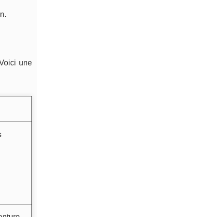
n.
 Voici une
s
enture,