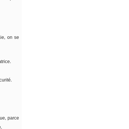
aie, on se
trice.
urité.
ue, parce
e.