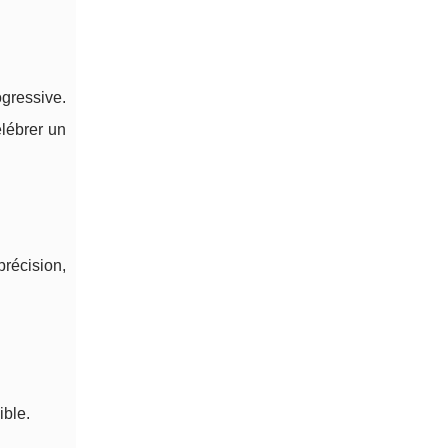
ogressive.
lébrer un
récision,
ible.