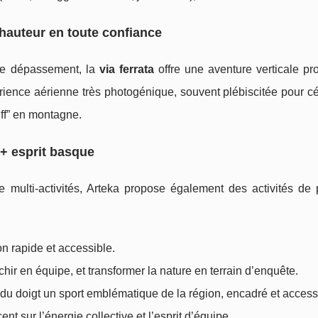
a hauteur en toute confiance
 le dépassement, la
via ferrata
offre une aventure verticale pr
ience aérienne très photogénique, souvent plébiscitée pour cé
iff” en montagne.
e + esprit basque
 multi-activités, Arteka propose également des activités de p
on rapide et accessible.
échir en équipe, et transformer la nature en terrain d’enquête.
 du doigt un sport emblématique de la région, encadré et access
ent sur l’énergie collective et l’esprit d’équipe.