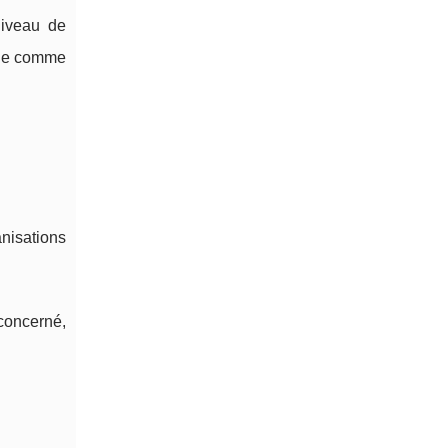
niveau de
able comme
nisations
concerné,