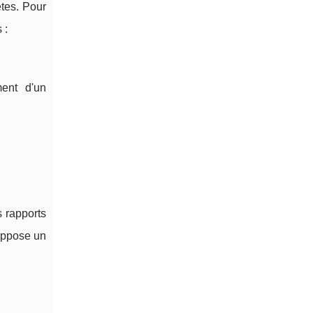
tes. Pour
 :
ment d'un
 rapports
suppose un