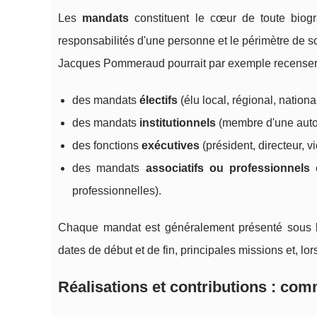
Les
mandats
constituent le cœur de toute biogr
responsabilités d'une personne et le périmètre de 
Jacques Pommeraud pourrait par exemple recenser
des mandats
électifs
(élu local, régional, national
des mandats
institutionnels
(membre d'une autori
des fonctions
exécutives
(président, directeur, v
des mandats
associatifs ou professionnels
e
professionnelles).
Chaque mandat est généralement présenté sous la f
dates de début et de fin, principales missions et, lo
Réalisations et contributions : comm