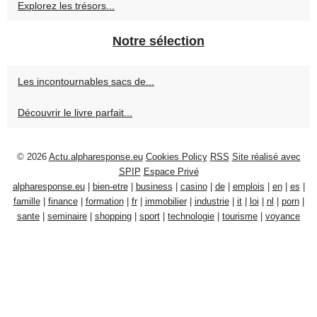
Explorez les trésors...
Notre sélection
Les incontournables sacs de...
Découvrir le livre parfait...
© 2026
Actu.alpharesponse.eu
Cookies Policy
RSS
Site réalisé avec
SPIP
Espace Privé
alpharesponse.eu
|
bien-etre
|
business
|
casino
|
de
|
emplois
|
en
|
es
|
famille
|
finance
|
formation
|
fr
|
immobilier
|
industrie
|
it
|
loi
|
nl
|
porn
|
sante
|
seminaire
|
shopping
|
sport
|
technologie
|
tourisme
|
voyance