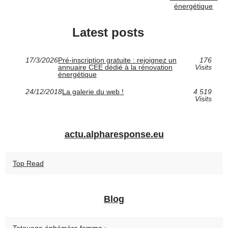
énergétique
Latest posts
17/3/2026
Pré-inscription gratuite : rejoignez un
176
annuaire CEE dédié à la rénovation
Visits
énergétique
24/12/2018
La galerie du web !
4 519
Visits
actu.alpharesponse.eu
Top Read
Blog
Tatouage éphémère femme :...