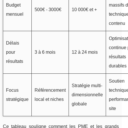
Budget
massifs d
500€ - 3000€
10 000€ et +
mensuel
technique
contenu
Optimisat
Délais
continue
pour
3 à 6 mois
12 à 24 mois
résultats
résultats
durables
Soutien
Stratégie multi-
Focus
Référencement
technique
dimensionnelle
stratégique
local et niches
performa
globale
site
Ce tableau souligne comment les PME et les grands