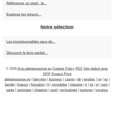
Référencer un pixel : la...
Explorez les trésors...
Notre sélection
Les incontournables sacs de...
Découvrir le livre parfait...
© 2026
Actu.alpharesponse.eu
Cookies Policy
RSS
Site réalisé avec
SPIP
Espace Privé
alpharesponse.eu
|
bien-etre
|
business
|
casino
|
de
|
emplois
|
en
|
es
|
famille
|
finance
|
formation
|
fr
|
immobilier
|
industrie
|
it
|
loi
|
nl
|
porn
|
sante
|
seminaire
|
shopping
|
sport
|
technologie
|
tourisme
|
voyance