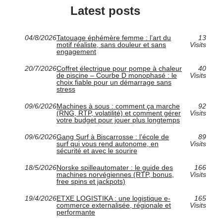
Latest posts
04/8/2026
Tatouage éphémère femme : l’art du
13
motif réaliste, sans douleur et sans
Visits
engagement
20/7/2026
Coffret électrique pour pompe à chaleur
40
de piscine – Courbe D monophasé : le
Visits
choix fiable pour un démarrage sans
stress
09/6/2026
Machines à sous : comment ça marche
92
(RNG, RTP, volatilité) et comment gérer
Visits
votre budget pour jouer plus longtemps
09/6/2026
Gang Surf à Biscarrosse : l’école de
89
surf qui vous rend autonome, en
Visits
sécurité et avec le sourire
18/5/2026
Norske spilleautomater : le guide des
166
machines norvégiennes (RTP, bonus,
Visits
free spins et jackpots)
19/4/2026
ETXE LOGISTIKA : une logistique e-
165
commerce externalisée, régionale et
Visits
performante