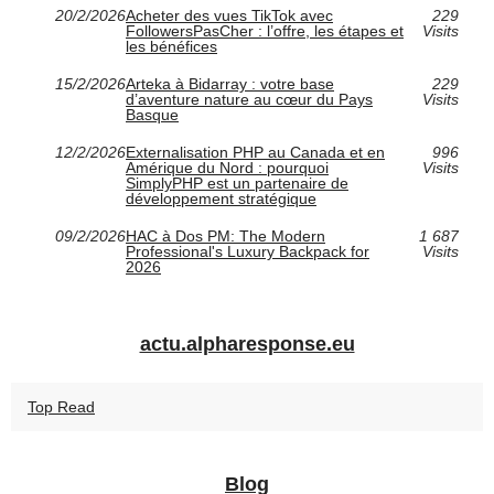
20/2/2026
Acheter des vues TikTok avec
229
FollowersPasCher : l’offre, les étapes et
Visits
les bénéfices
15/2/2026
Arteka à Bidarray : votre base
229
d’aventure nature au cœur du Pays
Visits
Basque
12/2/2026
Externalisation PHP au Canada et en
996
Amérique du Nord : pourquoi
Visits
SimplyPHP est un partenaire de
développement stratégique
09/2/2026
HAC à Dos PM: The Modern
1 687
Professional's Luxury Backpack for
Visits
2026
actu.alpharesponse.eu
Top Read
Blog