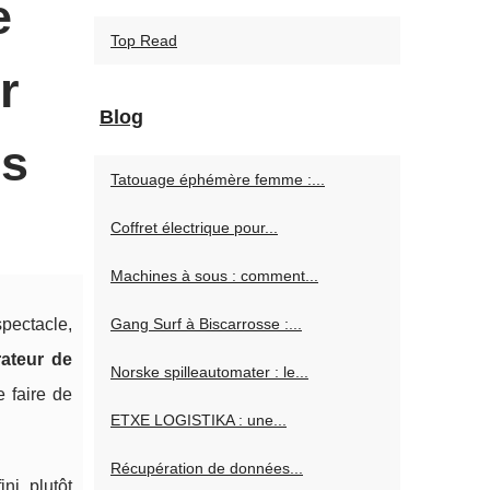
e
Top Read
r
Blog
ps
Tatouage éphémère femme :...
Coffret électrique pour...
Machines à sous : comment...
Gang Surf à Biscarrosse :...
spectacle,
ateur de
Norske spilleautomater : le...
e faire de
ETXE LOGISTIKA : une...
Récupération de données...
ni, plutôt