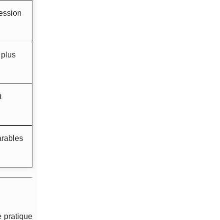
session
 plus
t
arables
e pratique