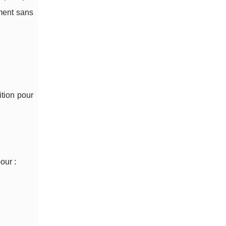
ement sans
.
ition pour
our :