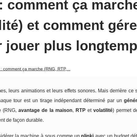
 : comment ça march
lité) et comment gére
r jouer plus longtem
 : comment ça marche (RNG, RTP,...
, leurs animations et leurs effets sonores. Mais derrière ce 
chaque tour est un tirage indépendant déterminé par un
génér
re (RNG,
avantage de la maison
,
RTP
et
volatilité
) permet d
ent de façon durable.
 considérer la machine à sous comme un
plinki
avec un budget défi