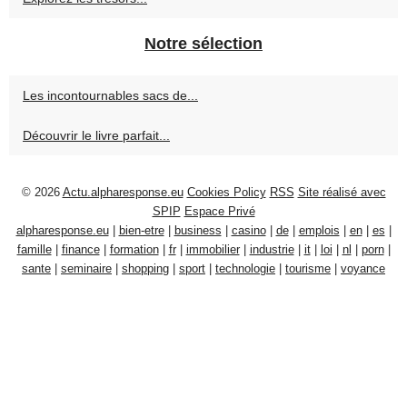
Notre sélection
Les incontournables sacs de...
Découvrir le livre parfait...
© 2026
Actu.alpharesponse.eu
Cookies Policy
RSS
Site réalisé avec
SPIP
Espace Privé
alpharesponse.eu
|
bien-etre
|
business
|
casino
|
de
|
emplois
|
en
|
es
|
famille
|
finance
|
formation
|
fr
|
immobilier
|
industrie
|
it
|
loi
|
nl
|
porn
|
sante
|
seminaire
|
shopping
|
sport
|
technologie
|
tourisme
|
voyance