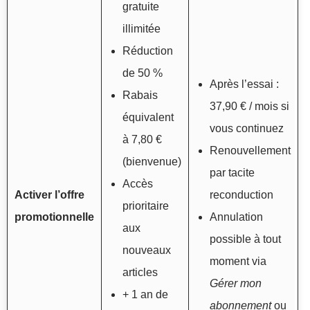
gratuite
illimitée
Réduction
de 50 %
Après l’essai :
Rabais
37,90 € / mois si
équivalent
vous continuez
à 7,80 €
Renouvellement
(bienvenue)
par tacite
Accès
Activer l’offre
reconduction
prioritaire
promotionnelle
Annulation
aux
possible à tout
nouveaux
moment via
articles
Gérer mon
+ 1 an de
abonnement
ou