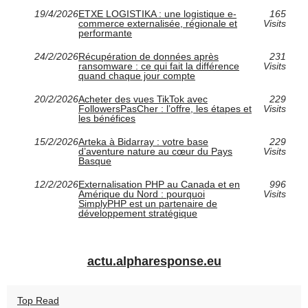
19/4/2026
ETXE LOGISTIKA : une logistique e-
165
commerce externalisée, régionale et
Visits
performante
24/2/2026
Récupération de données après
231
ransomware : ce qui fait la différence
Visits
quand chaque jour compte
20/2/2026
Acheter des vues TikTok avec
229
FollowersPasCher : l’offre, les étapes et
Visits
les bénéfices
15/2/2026
Arteka à Bidarray : votre base
229
d’aventure nature au cœur du Pays
Visits
Basque
12/2/2026
Externalisation PHP au Canada et en
996
Amérique du Nord : pourquoi
Visits
SimplyPHP est un partenaire de
développement stratégique
actu.alpharesponse.eu
Top Read