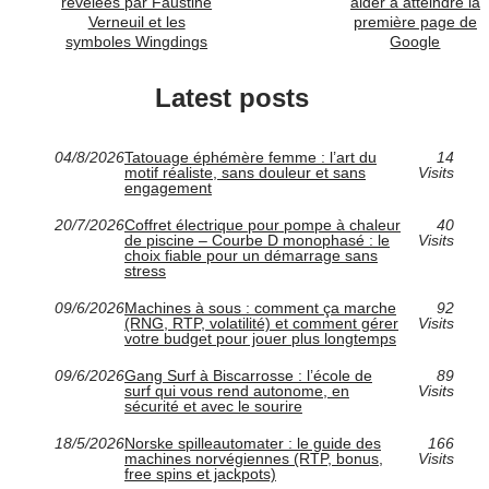
révélées par Faustine
aider à atteindre la
Verneuil et les
première page de
symboles Wingdings
Google
Latest posts
04/8/2026
Tatouage éphémère femme : l’art du
14
motif réaliste, sans douleur et sans
Visits
engagement
20/7/2026
Coffret électrique pour pompe à chaleur
40
de piscine – Courbe D monophasé : le
Visits
choix fiable pour un démarrage sans
stress
09/6/2026
Machines à sous : comment ça marche
92
(RNG, RTP, volatilité) et comment gérer
Visits
votre budget pour jouer plus longtemps
09/6/2026
Gang Surf à Biscarrosse : l’école de
89
surf qui vous rend autonome, en
Visits
sécurité et avec le sourire
18/5/2026
Norske spilleautomater : le guide des
166
machines norvégiennes (RTP, bonus,
Visits
free spins et jackpots)