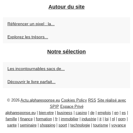
Autour du site
Référencer un pixel : la...
Explorez les trésors...
Notre sélection
Les incontournables sacs de...
Découvrir le livre parfait...
© 2026
Actu.alpharesponse.eu
Cookies Policy
RSS
Site réalisé avec
SPIP
Espace Privé
alpharesponse.eu
|
bien-etre
|
business
|
casino
|
de
|
emplois
|
en
|
es
|
famille
|
finance
|
formation
|
fr
|
immobilier
|
industrie
|
it
|
loi
|
nl
|
porn
|
sante
|
seminaire
|
shopping
|
sport
|
technologie
|
tourisme
|
voyance